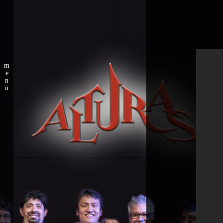
m
e
n
u